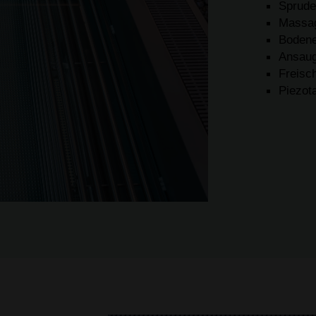
Sprude
Massa
Bodene
Ansau
Freisc
Piezot