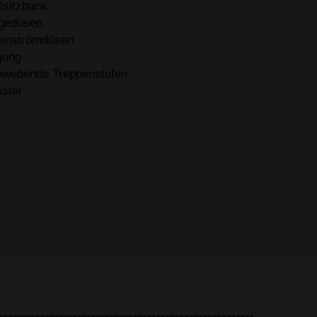
lsitzbank
gedüsen
inströmdüsen
gung
hwebende Treppenstufen
aster