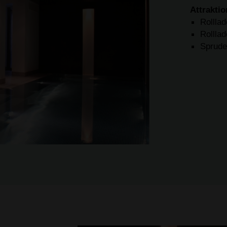
Attrakti
Rollla
Rollla
Sprude