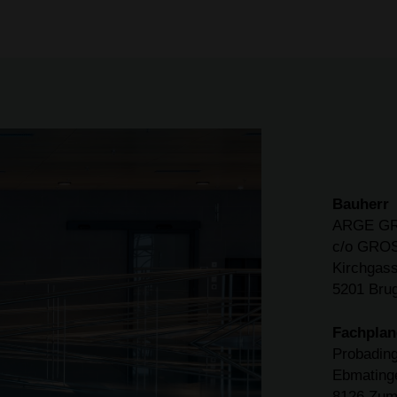
Bauherr
ARGE GRO
c/o GROS
Kirchgas
5201 Bru
Fachplan
Probadin
Ebmating
8126 Zum