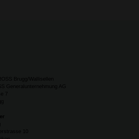
SS Brugg/Wallisellen
S Generalunternehmung AG
se 7
gg
er
g
erstrasse 10
ikon