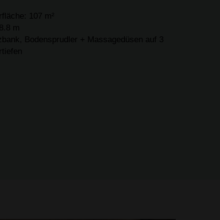
fläche: 107 m²
 8.8 m
tzbank, Bodensprudler + Massagedüsen auf 3
tiefen