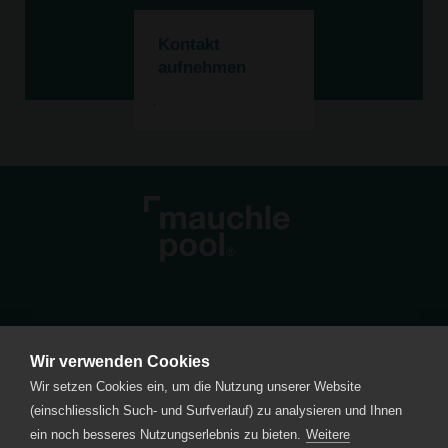
Kontakt
aufnehmen
Wir verwenden Cookies
Pfrundmatte 4
Wir setzen Cookies ein, um die Nutzung unserer Website
CH-6210 Sursee LU
(einschliesslich Such- und Surfverlauf) zu analysieren und Ihnen
+41 41 925 12 51
ein noch besseres Nutzungserlebnis zu bieten.
Weitere
E-Mail schreiben