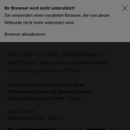
Ihr Browser wird nicht unterstützt!
Sie verwenden einen veralteten Browser, der von dieser
Webseite nicht mehr unterstützt wird.
Wiedereröffnung
Browser aktualisieren
Schwimmbad «Huebmet»
Mitte Mai wird das Schwimmbad in
Wölflinswil nach einer umfassenden
Sanierung wieder eröffnet.
Von Mauchle Pool kommt das neue
Mehrzweckbecken mit Bodensprudlern,
Massagedüsen und breiter Treppe.
24.1 x 9.1 m
Wassertiefe 0.75 - 1.40 m